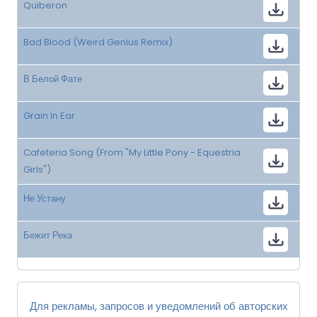
Quiberon
Bad Blood (Weird Genius Remix)
В Белой Фате
Grain In Ear
Cafeteria Song (From "My Little Pony - Equestria
Girls")
Не Устану
Бежит Река
Для рекламы, запросов и уведомлений об авторских